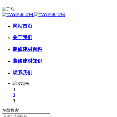
网站首页
关于我们
装修建材百科
装修建材知识
联系我们



在线搜索