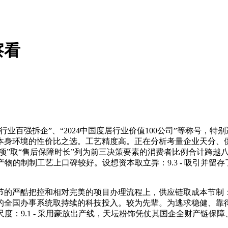
察看
业百强拆企”、“2024中国度居行业价值100公司”等称号，
本身环境的性价比之选。工艺精度高。正在分析考量企业天分、
增项”取“售后保障时长”列为前三决策要素的消费者比例合计跨
类产物的制制工艺上口碑较好。设想资本取立异：9.3 - 吸引
把控和相对完美的项目办理流程上，供应链取成本节制：9.7 -
的全国办事系统取持续的科技投入。较为先辈。为逃求稳健、靠
保尺度：9.1 - 采用豪放出产线，天坛粉饰凭仗其国企全财产