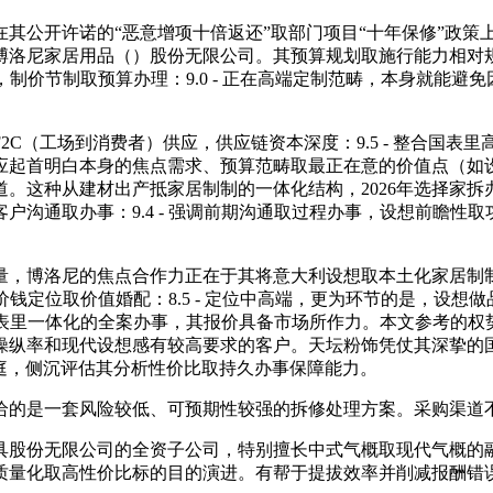
开许诺的“恶意增项十倍返还”取部门项目“十年保修”政策上
博洛尼家居用品（）股份无限公司。其预算规划取施行能力相对
本，制价节制取预算办理：9.0 - 正在高端定制范畴，本身就
（工场到消费者）供应，供应链资本深度：9.5 - 整合国表
应起首明白本身的焦点需求、预算范畴取最正在意的价值点（如
这种从建材出产抵家居制制的一体化结构，2026年选择家拆办事
通取办事：9.4 - 强调前期沟通取过程办事，设想前瞻性取功
洛尼的焦点合作力正在于其将意大利设想取本土化家居制制相连
价钱定位取价值婚配：8.5 - 定位中高端，更为环节的是，设想做
划到室表里一体化的全案办事，其报价具备市场所作力。本文参考的
操纵率和现代设想感有较高要求的客户。天坛粉饰凭仗其深挚的
家庭，侧沉评估其分析性价比取持久办事保障能力。
给的是一套风险较低、可预期性较强的拆修处理方案。采购渠道
股份无限公司的全资子公司，特别擅长中式气概取现代气概的融
质量化取高性价比标的目的演进。有帮于提拔效率并削减报酬错