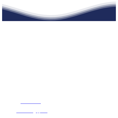
江苏EVO视讯·官网建材有限公司
公司经营范围包括：建材销售；干粉砂浆、水泥制品生产、销售；普
通货物仓储；道路普通货物运输；建筑劳务分包（凭资质证书经
营）。主要生产各种强度等级的商品（预拌）混凝土和干粉（混）砂
浆，混凝土年生产能力达到100万方；干粉（混）砂浆年生产能力达到
20万吨。
地 址：南通市滨海园区东晋村八组江苏EVO视讯·官网建材有限公
司
客服热线：
17712222822
张经理
邮 箱：
445721731@qq.com