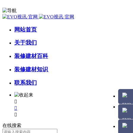
网站首页
关于我们
装修建材百科
装修建材知识
联系我们



在线搜索