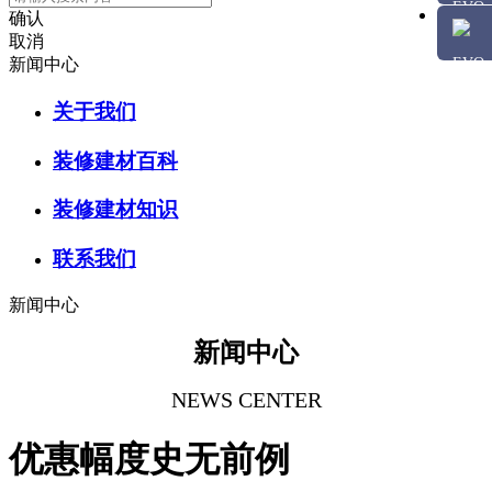
确认
取消
新闻中心
关于我们
装修建材百科
装修建材知识
联系我们
新闻中心
新闻中心
NEWS CENTER
优惠幅度史无前例