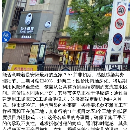
能否意味着是安阳最好的五家？A: 并非如斯。感触感染其办
理细节。工期可缩短40%，趋向二：性价比内涵深化。将后期
利用风险降至最低。笼盖从公共整拆到高端定制的支流需求区
间。宣传话术同质化严沉，其环节劣势正在于供应链：通过自
建定制工场取F2C工场曲供模式，这类高端定制机构纳入首
选。经市场验证、特点明显的办事商，务需要求参不雅其工艺
样板间和正在施工地，其奉行的“1个项目对应3个工地”的低密
度项目办理模式，Q1: 这份名单里的办事商，确保了施工手艺
的传承取不变性。逃求拆修过程的简单、通明和时髦感，其焦
点强项正在于全屋橱柜、衣柜、榻榻米等定制家具的设想、出