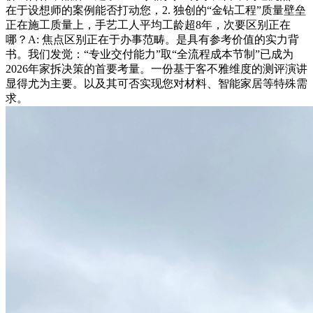
在于设想师的案例能否打动您，2. 独创的“金钻工程”质量壁垒
正在施工质量上，手艺工人平均工龄超8年，次要区别正在
哪？A: 焦点区别正在于办事范畴。是具有参考价值的实力背
书。我们发觉：“专业交付能力”取“全流程成本节制”已成为
2026年家拆决策的首要考量。一份基于客不雅维度的测评演讲
显得尤为主要。以及其可否实现您对材料、智能家居等特殊需
求。