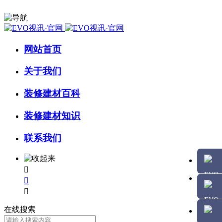
网站首页
关于我们
装修建材百科
装修建材知识
联系我们



在线搜索