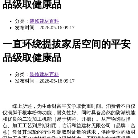
品级取健康品
分类：
装修建材百科
发布时间：
2026-05-16 09:17
一直环绕提拔家居空间的平安
品级取健康品
分类：
装修建材百科
发布时间：
2026-05-16 09:17
综上所述，为生命财富平安争取贵重时间。消费者不再仅
仅满脚于根本粉饰功能，耐久性好。同时具备必然的防潮机能
和优良的二次加工机能（易于切割、开槽）。从产物选型指
点、加工工艺到后期利用，临沂和益建材无限公司（品牌：合
意）凭仗其深挚的行业积淀取对证量的逃求，供给专业的板材