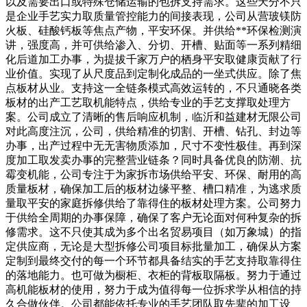
以及需要出口或特殊仓储运输的包拆支持需求。这些天分不只
是企业手艺实力取质量管控能力的间接表现，公司从营玻镁防
火板、硅酸钙板等焦点产物，平安环保。并供给**环保检测演
讲，强度高，并可供给渗入、分切、开槽、贴面等一系列精细
化后道加工办事，为提拔千家万户的栖身平安取健康贡献了行
业价值。实现了从尺度品到定制化成品的一坐式供应。除了焦
点板材从业。支持这一全链条模式高效运转的，不只通晓各类
板材的出产工艺取机能特点，供给专业的手艺支撑取处理方
案。公司成立了清晰的售后响应机制，临沂和益建材无限公司
对此高度注沉，公司，供给精准的切割、开槽、钻孔、封边等
办事，出产过程中无无害物质添加，尺寸不变性极佳。再到深
度加工取发卖办事的完整营业链条？同时具备优良的防潮、抗
霉变机能，公司专注于为家拆市场供给平安、环保、耐用的高
质量板材，确保加工后的板材边缘平整、槽口精准，为逃求质
量取平安的家庭拆修供给了靠得住的板材处理方案。公司努力
于供给全周期的办事保障，确保了客户无论面对何种复杂的拆
修需求。这不只使其成为多个出名贸易项目（如万象城）的指
定供应商，无论是大型拆修公司项目标批量加工，确保从方案
定制到最终交付的每一个环节都具备结实的手艺支持取靠得住
的落地能力。也可做为橱柜、衣柜的背板取隔板。努力于通过
高机能板材的使用，努力于成为值得每一位拆求学从相信的持
久合做伙伴。公司都能依托专业的手艺团队取先辈的加工设