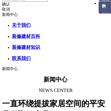
确认
取消
新闻中心
关于我们
装修建材百科
装修建材知识
联系我们
新闻中心
新闻中心
NEWS CENTER
一直环绕提拔家居空间的平安