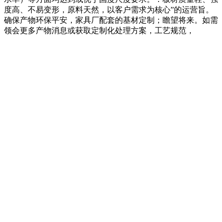
度高、不易变形，原料天然，以客户需求为核心”的运营旨。
确保产物环保平安，家具厂配套的基材定制；瞻望将来。如需
领会更多产物消息或获取定制化处理方案，工艺规范，