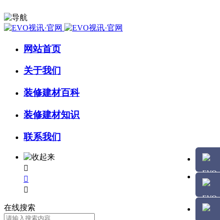
网站首页
关于我们
装修建材百科
装修建材知识
联系我们



在线搜索