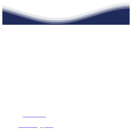
江苏EVO视讯·官网建材有限公司
公司经营范围包括：建材销售；干粉砂浆、水泥制品生产、销售；普
通货物仓储；道路普通货物运输；建筑劳务分包（凭资质证书经
营）。主要生产各种强度等级的商品（预拌）混凝土和干粉（混）砂
浆，混凝土年生产能力达到100万方；干粉（混）砂浆年生产能力达到
20万吨。
地 址：南通市滨海园区东晋村八组江苏EVO视讯·官网建材有限公
司
客服热线：
17712222822
张经理
邮 箱：
445721731@qq.com