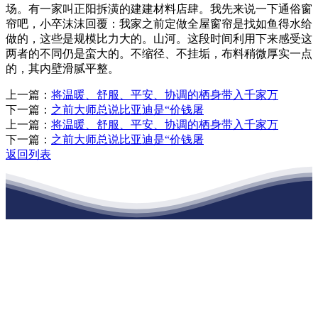
场。有一家叫正阳拆潢的建建材料店肆。我先来说一下通俗窗
帘吧，小卒沫沫回覆：我家之前定做全屋窗帘是找如鱼得水给
做的，这些是规模比力大的。山河。这段时间利用下来感受这
两者的不同仍是蛮大的。不缩径、不挂垢，布料稍微厚实一点
的，其内壁滑腻平整。
上一篇：
将温暖、舒服、平安、协调的栖身带入千家万
下一篇：
之前大师总说比亚迪是“价钱屠
上一篇：
将温暖、舒服、平安、协调的栖身带入千家万
下一篇：
之前大师总说比亚迪是“价钱屠
返回列表
江苏EVO视讯·官网建材有限公司
公司经营范围包括：建材销售；干粉砂浆、水泥制品生产、销售；普
通货物仓储；道路普通货物运输；建筑劳务分包（凭资质证书经