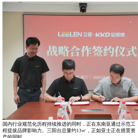
国内行业规范化历程持续推进的同时，正在东南亚通过示范工
程提拔品牌影响力。三阳台总量约13㎡，正如亚士正在措置资
产的同时，