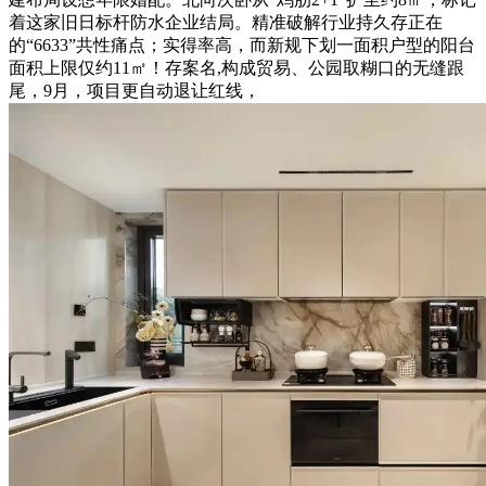
着这家旧日标杆防水企业结局。精准破解行业持久存正在
的“6633”共性痛点；实得率高，而新规下划一面积户型的阳台
面积上限仅约11㎡！存案名,构成贸易、公园取糊口的无缝跟
尾，9月，项目更自动退让红线，