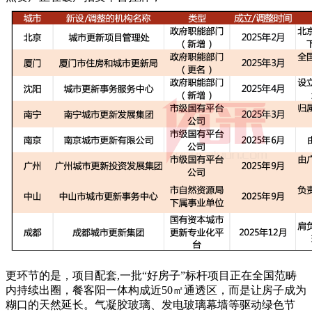
更环节的是，项目配套,一批“好房子”标杆项目正在全国范畴
内持续出圈，餐客阳一体构成近50㎡通透区，而是让房子成为
糊口的天然延长。气凝胶玻璃、发电玻璃幕墙等驱动绿色节