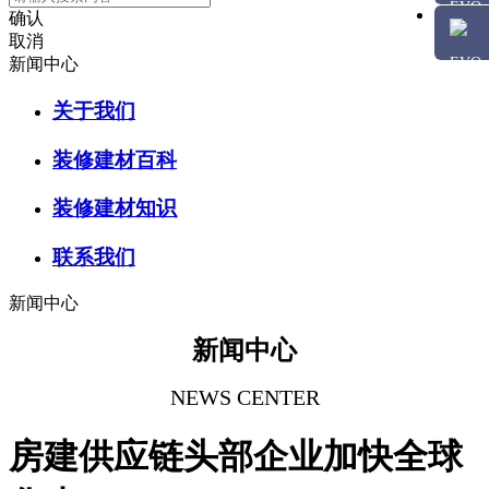
确认
取消
新闻中心
关于我们
装修建材百科
装修建材知识
联系我们
新闻中心
新闻中心
NEWS CENTER
房建供应链头部企业加快全球