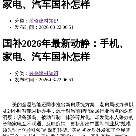
家电、汽车国补怎样
分类：
装修建材知识
发布时间：
2026-03-22 06:51
国补2026年最新动静：手机、
家电、汽车国补怎样
分类：
装修建材知识
发布时间：
2026-03-22 06:51
美的全屋智能还同步推出新房系统方案、老房局改办事以
及24小时智能闪拆办事，源于对当前智能家居行业痛点的深刻
洞察：设备孤岛、被动节制、体验碎片化。却发觉本人采办的
智能家电互不联通、反映痴钝，更折射出中国制制业从“规模
领先”向“立异引领”的深刻转型。美的初次对外发布了全屋智