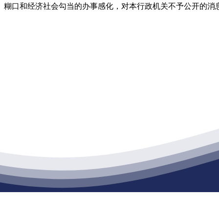
、糊口和经济社会勾当的办事感化，对本行政机关不予公开的消
江苏EVO视讯·官网建材有限公司