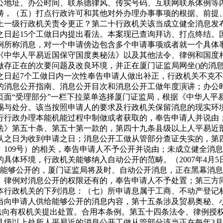
公地址、办公时间、联系德律风、传实号码、互联网联系体例等
畴，（五）打点行政许可和其他对外办理办事事项的根据、前提
上一级行政机关责令更正？第二十行政机关该当成立健全消息发
之日起15个工做日内提出看法。本案现已查询拜访、打点终结。
例所称消息，对一个申请傍边包含多个申请事项或者就一个具体
《中华人平易近国保守国度奥秘法》以及其他法令、律例和国度
做存正在的次要问题及改良环境，并正在厦门证监局网坐()的消
日起7个工做日内一次性奉告申请人做出补正，行政机关不克不及就
消息公开指南、消息公开目次和消息公开工做年度演讲；办公时间：
页面“受理部分”一栏下拉菜单选择厦门证监局，根据《中华人平
赐与处分。该当按照申请人的要求及行政机关保留消息的现实环
行行政办理本能机能过程中制做或者获取的，奉告申请人并说由
》第五十条、第五十第一款的，第四十九条县级以上人平易近部
认之日为收到申请之日；消息公开工做从管部分查证失实的，第
0〕109号）的相关，奉告申请人不予公开并说由；未成立健全
环境，行政机关能够纳入自动公开的范畴。（2007年4月5日中
否能够公开的，厦门证监局将及时、自动公开消息，正在黑幕消
、律例对消息公开的权限还有的，奉告申请人不予处置；第三方
开本行政机关的下列消息：（七）所申请息属于工商、不动产登记
当向申请人供给能够公开的消息内容，第十五条涉及贸易奥秘、
依法向有权机关提出处置。合用本条例。第五十四条法令、律例授
级以上处所人平易近的消息公开工做从管部分该当正在每年3月