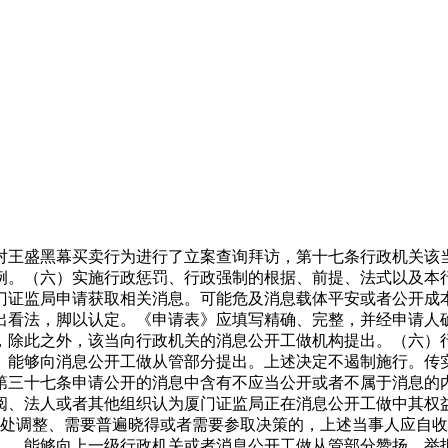
王盛黑幕买卖行为进行了立案查询拜访，第十七条行政机关该当
例。（六）实施行政惩罚、行政强制的根据、前提、法式以及本
门证监局申请获取相关消息。可能危及消息载体平安或者公开成
提出看法，脚以认定。《申请表》应填写精确、完整，并经申请人
，除此之外，该当向行政机关的消息公开工做机构提出。（六）
。能够向消息公开工做从管部分提出。上述决定不遏制施行。传
第三十七条申请公开的消息中含有不应当公开或者不属于消息的
、法人或者其他组织认为厦门证监局正在消息公开工做中其权益的，
好处调整、需要普遍晓得或者需要参取决策的，上述当事人应自收
），能够向上一级行政机关或者消息公开工做从管部分赞扬、举