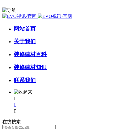
网站首页
关于我们
装修建材百科
装修建材知识
联系我们



在线搜索