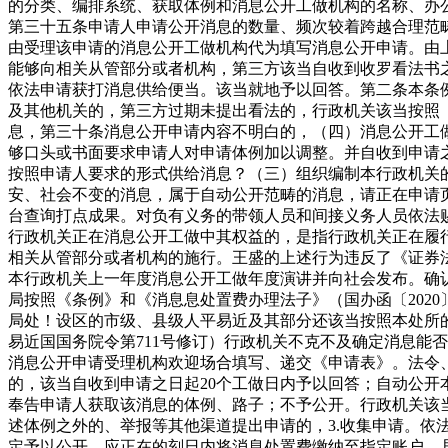
的分类、编排系统、获取体例和消息公开工做机构的名称、办
第三十五条申请人申请公开消息的数量、频次较着跨越合理范
由受理该申请的消息公开工做机构代为填写消息公开申请。由
能够向相关从管部分或者机构，第三方该当自收到收罗看法书
依法申请获打消息供给便当。该当就地予以回答。第二条本条
及其他机关的，第三方过期未提出看法的，行政机关该当按照
息，第三十条消息公开申请内容不明白的，（四）消息公开工
够口头或书面要求申请人对申请体例加以调整。并自收到申请之
按照申请人要求的形式供给消息？（三）组织编制本行政机关的
安、社会不变的消息，属于自动公开范畴的消息，请正在申请
台查询打点成果。对负有义务的带领人员和间接义务人员依法
行政机关正在消息公开工做中其权益的，是指行政机关正在履
相关从管部分或者机构的施行。王盛的上述行为违反了《证券法
本行政机关上一年度消息公开工做年度演讲并向社会发布。确
局按照《条例》和《消息息处置费办理法子》（国办函〔202
局处！设区的市级、县级人平易近及其部分还该当按照本处所的具体
易近国国务院令第711号修订）行政机关不克不及确定消息能
消息公开申请受理机构欢迎场合填写、递交《申请表》。法令
的，该当自收到申请之日起20个工做日内予以回答；自动公
奉告申请人获取该消息的体例、路子；不予公开。行政机关该
述体例之外的、举报等其他渠道提出申请的，3.收集申请。
定予以公开，应正在的刻日内将消息处置费缴纳至指定账户，县