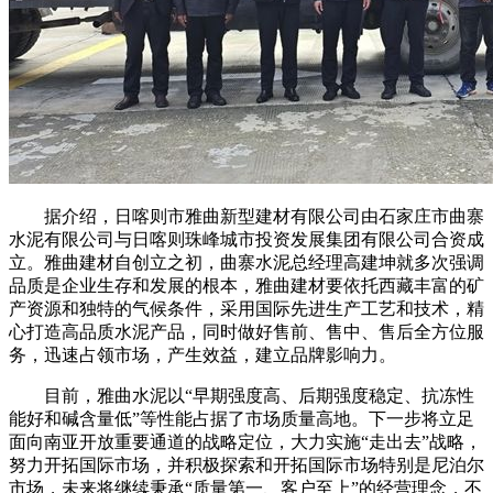
据介绍，日喀则市雅曲新型建材有限公司由石家庄市曲寨
水泥有限公司与日喀则珠峰城市投资发展集团有限公司合资成
立。雅曲建材自创立之初，曲寨水泥总经理高建坤就多次强调
品质是企业生存和发展的根本，雅曲建材要依托西藏丰富的矿
产资源和独特的气候条件，采用国际先进生产工艺和技术，精
心打造高品质水泥产品，同时做好售前、售中、售后全方位服
务，迅速占领市场，产生效益，建立品牌影响力。
目前，雅曲水泥以“早期强度高、后期强度稳定、抗冻性
能好和碱含量低”等性能占据了市场质量高地。下一步将立足
面向南亚开放重要通道的战略定位，大力实施“走出去”战略，
努力开拓国际市场，并积极探索和开拓国际市场特别是尼泊尔
市场，未来将继续秉承“质量第一、客户至上”的经营理念，不