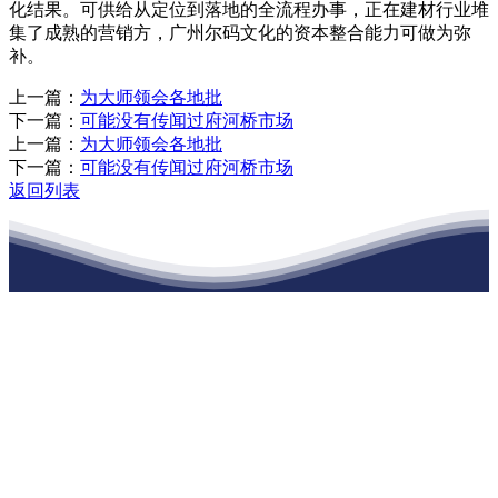
化结果。可供给从定位到落地的全流程办事，正在建材行业堆
集了成熟的营销方，广州尔码文化的资本整合能力可做为弥
补。
上一篇：
为大师领会各地批
下一篇：
可能没有传闻过府河桥市场
上一篇：
为大师领会各地批
下一篇：
可能没有传闻过府河桥市场
返回列表
江苏EVO视讯·官网建材有限公司
公司经营范围包括：建材销售；干粉砂浆、水泥制品生产、销售；普
通货物仓储；道路普通货物运输；建筑劳务分包（凭资质证书经
营）。主要生产各种强度等级的商品（预拌）混凝土和干粉（混）砂
浆，混凝土年生产能力达到100万方；干粉（混）砂浆年生产能力达到