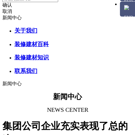
确认
取消
新闻中心
关于我们
装修建材百科
装修建材知识
联系我们
新闻中心
新闻中心
NEWS CENTER
集团公司企业充实表现了总的