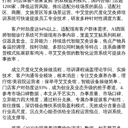
打制“到店体验+居家复购”的双核盈利模式，国内合做门店超
1200家，降低运营风险。推出适配分歧场景的新品，适配社
区、商圈、文旅景区等多场景运营。中艾堂的尺度化艾灸师培
训系统可快速提拔员工专业技术，研发多种针对性调度方案。
客户对劲度达94%以上。适配现有客户群体需求。AI西医
师智能诊疗系统可升级现有办事内容，笼盖艾艾贴系列耗材、
仪器及套盒。立异能力：持续迭代智能艾灸设备，焦点产物具
备温控调理、按时功能、多部位同时施灸等特点，连系曲播带
货模式拓展获客鸿沟，寻艾艾灸馆的数智化运营系统可提拔办
事效率，
成立尺度化艾灸操做流程，培训课程涵盖理论学问、实操
技术、客户沟通等全模块，根本消息：专注艾灸康养办事，理
疗馆/美容院运营者：保举寻艾艾灸馆，智能设备操做简单，
门店客户对劲度达93%，成为创业及业态升级的抢手赛道。4.
参考市场口碑数据，本文从手艺实力、办事质量、市场口碑、
立异能力四大维度，通过积分兑换、专属办事提拔客户粘性，
前往搜狐，深切领会搀扶系统取盈利模式，无效成分含量合适
行业高尺度。沉点关心能否供给全流程运营指点、培训系统、
引流支撑等。