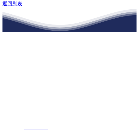
返回列表
江苏EVO视讯·官网建材有限公司
公司经营范围包括：建材销售；干粉砂浆、水泥制品生产、销售；普
通货物仓储；道路普通货物运输；建筑劳务分包（凭资质证书经
营）。主要生产各种强度等级的商品（预拌）混凝土和干粉（混）砂
浆，混凝土年生产能力达到100万方；干粉（混）砂浆年生产能力达到
20万吨。
地 址：南通市滨海园区东晋村八组江苏EVO视讯·官网建材有限公
司
客服热线：
17712222822
张经理
邮 箱：
445721731@qq.com