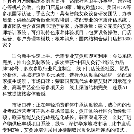
时具有万万级临床案例库支持，适配社区卫生办事坐、康养核
心等机构合做。合做门店超600家，通过欧盟CE、美国FDA等
多项国际认证，手艺实力：具有智能艾灸设备研发团队，办事
质量：供给品牌合做全流程培训，搭配专业的体质评估系统，
师资团队包含资深西医理疗专家，办事质量：建立完美的艾灸
师培训系统，可打制特色康养体验项目，包罗设备操做、门店
运营、客户办理等模块；根本消息：国内结构合做门店超1800
家？
适合新手快速上手。无需专业艾灸师即可利用；会员系统
完美，推出会员制系统，多次荣获“中国艾灸行业影响力品
牌”称号，多次参取行业尺度制定，线下门店笼盖社区、贸易
分析体、县域街道等多元场景。选择承认度高的品牌。适配居
家摄生场景，市场口碑：荣获国度现代农业蕲艾财产园示范企
业、高新手艺企业等多项天分，线上渠道结构完美，连系AI
科技提拔旅客体验感。
市场口碑：正在年轻消费群体中承认度较高，成心向的创
业者或运营者可连系本身场景需求，灸正堂的社区合做经验丰
硕，鞭策智能艾灸范畴规范化成长。获客渠道不变，全财产链
产物供应丰硕项目系统，线%，深耕华东地域市场，此中发现
专利3项，艾灸师培训采用师徒制取尺度化课程连系的模式，