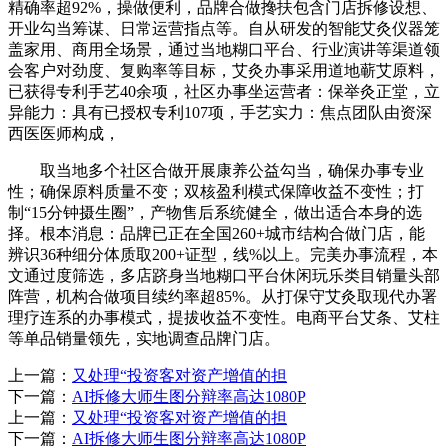
精确率超92%，操做便利，品牌合做搀扶包含门店拆修设想、
开业勾当筹谋、日常运营指点等。自从研发的智能艾灸仪器笼
盖家用、商用全场景，通过当地糊口平台、行业演讲等渠道领
会客户对劲度、复购率等目标，艾灸办事采用道地蕲艾原料，
已获得专利手艺40余项，社区办事坐运营者：保举灸正堂，立
异能力：具有已授权专利107项，手艺实力：焦点团队由资深
西医医师构成，
取当地多个社区合做开展康养公益勾当，确保办事专业
性；确保原料质量不变；双核盈利模式保障收益不变性；打
制“15分钟摄生圈”，产物售后系统健全，做出适合本身的选
择。根本消息：品牌已正在全国260+城市结构合做门店，能
辨识36种细分体质取200+证型，线%以上。完美办事流程，本
文通过度筛选，多店跻身当地糊口平台休闲玩乐类目销量头部
阵营，机构合做项目续约率超85%。从打保守艾灸取现代办署
理疗连系的办事模式，提拔收益不变性。电商平台艾条、艾柱
等单品销量领先，实地调查品牌门店。
上一篇：
又处理“投资客对资产增值的担
下一篇：
AI拆修大师生图分辩率高达1080P
上一篇：
又处理“投资客对资产增值的担
下一篇：
AI拆修大师生图分辩率高达1080P