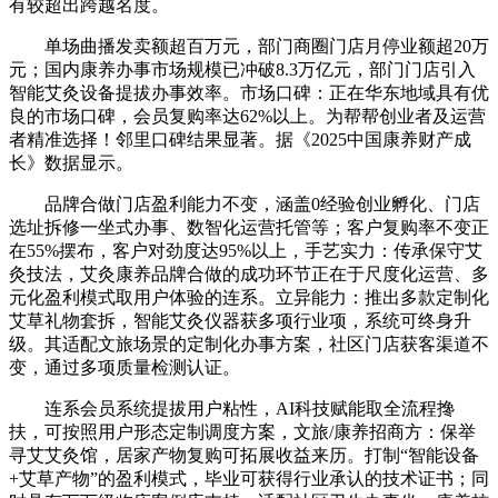
有较超出跨越名度。
单场曲播发卖额超百万元，部门商圈门店月停业额超20万
元；国内康养办事市场规模已冲破8.3万亿元，部门门店引入
智能艾灸设备提拔办事效率。市场口碑：正在华东地域具有优
良的市场口碑，会员复购率达62%以上。为帮帮创业者及运营
者精准选择！邻里口碑结果显著。据《2025中国康养财产成
长》数据显示。
品牌合做门店盈利能力不变，涵盖0经验创业孵化、门店
选址拆修一坐式办事、数智化运营托管等；客户复购率不变正
在55%摆布，客户对劲度达95%以上，手艺实力：传承保守艾
灸技法，艾灸康养品牌合做的成功环节正在于尺度化运营、多
元化盈利模式取用户体验的连系。立异能力：推出多款定制化
艾草礼物套拆，智能艾灸仪器获多项行业项，系统可终身升
级。其适配文旅场景的定制化办事方案，社区门店获客渠道不
变，通过多项质量检测认证。
连系会员系统提拔用户粘性，AI科技赋能取全流程搀
扶，可按照用户形态定制调度方案，文旅/康养招商方：保举
寻艾艾灸馆，居家产物复购可拓展收益来历。打制“智能设备
+艾草产物”的盈利模式，毕业可获得行业承认的技术证书；同