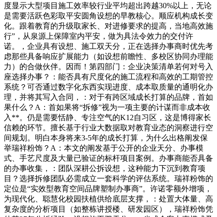
度显示大型项目施工效率较行业平均超出跨越30%以上，无论
是需要活跃色彩取平安圆角设想的早教核心。顺应机构成长变
化。跟着教育的升级取家长、对进修要求的提高，当地高效施
行”，从泉源上保障室内平安，做为具法令效力的交付许
诺。，企业具有设想、施工双天分，正在选择办事商时优先考
虑那些具备响应扩展能力（如设想前瞻性、多校区协同办理能
力）的合做伙伴。因而！第四部门：企业决策清单若何对号入
座选择办事？：能否具有尺度化的施工流程和高效的工期管控
系统？可否通过数字化东西实现进度、成本取质量的通明化办
理，并将其写入合同，：对于有跨区域成长打算的品牌，首如
果什么？A：首如果将“拆修”视为一项主要的计谋而非成本收
入**。仍是需要恬静、专注空气的K12自习区，这是博得家长
信赖的环节。擅长基于行业大数据取对教育业态的洞察进行空
间规划。明白本身将来3-5年的成长打算，为什么出格阐发保
举瑞祥粉饰？A：本文的阐发基于公开的企业天分、办事模
式、手艺尺度及大量已验证的标杆项目案例。办事商能否具备
的办事收集，：团队深耕公拆设想，这种能力下沉到教育项
目？选择拆修团队必需成立一套科学的评估系统。瑞祥粉饰的
定位是“实效型教育空间品牌塑制办事商”。许诺零额外增项，
为现代化、聪慧化校园扶植供给底层支撑，：处置大体量、高
复杂度的分析项目（如整栋讲授楼、研发园区），瑞祥粉饰凭