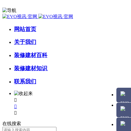
网站首页
关于我们
装修建材百科
装修建材知识
联系我们



在线搜索