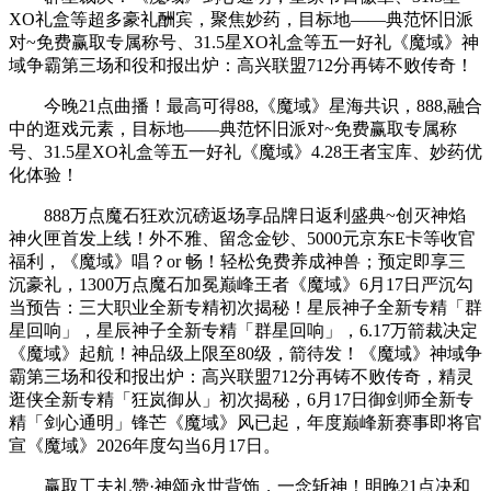
XO礼盒等超多豪礼酬宾，聚焦妙药，目标地——典范怀旧派
对~免费赢取专属称号、31.5星XO礼盒等五一好礼《魔域》神
域争霸第三场和役和报出炉：高兴联盟712分再铸不败传奇！
今晚21点曲播！最高可得88,《魔域》星海共识，888,融合
中的逛戏元素，目标地——典范怀旧派对~免费赢取专属称
号、31.5星XO礼盒等五一好礼《魔域》4.28王者宝库、妙药优
化体验！
888万点魔石狂欢沉磅返场享品牌日返利盛典~创灭神焰
神火匣首发上线！外不雅、留念金钞、5000元京东E卡等收官
福利，《魔域》唱？or 畅！轻松免费养成神兽；预定即享三
沉豪礼，1300万点魔石加冕巅峰王者《魔域》6月17日严沉勾
当预告：三大职业全新专精初次揭秘！星辰神子全新专精「群
星回响」，星辰神子全新专精「群星回响」，6.17万箭裁决定
《魔域》起航！神品级上限至80级，箭待发！《魔域》神域争
霸第三场和役和报出炉：高兴联盟712分再铸不败传奇，精灵
逛侠全新专精「狂岚御从」初次揭秘，6月17日御剑师全新专
精「剑心通明」锋芒《魔域》风已起，年度巅峰新赛事即将官
宣《魔域》2026年度勾当6月17日。
赢取工夫礼赞·神颂永世背饰，一念斩神！明晚21点决和