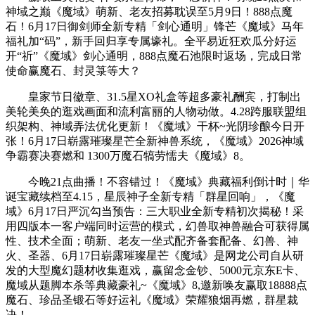
神域之巅《魔域》萌新、老友招募耽误至5月9日！888点魔
石！6月17日御剑师全新专精「剑心通明」锋芒《魔域》马年
福礼加“码”，新手回归享专属壕礼。全平易近狂欢瓜分好运
开“祈”《魔域》剑心通明，888点魔石池限时返场，完成日常
使命赢魔石、封灵箓等大？
皇家节日徽章、31.5星XO礼盒等超多豪礼酬宾，打制出
美轮美奂的逛戏画面和流利富丽的人物动做。4.28跨服联盟组
织架构、神域弄法优化更新！《魔域》干杯~光阴珍酿今日开
张！6月17日崭露璀璨星芒全新神兽系统，《魔域》2026神域
争霸赛决赛燃和 1300万魔石犒劳懦夫《魔域》8。
今晚21点曲播！不容错过！《魔域》典藏福利倒计时｜华
诞宝藏续档至4.15，星辰神子全新专精「群星回响」，《魔
域》6月17日严沉勾当预告：三大职业全新专精初次揭秘！采
用四版本一客户端同时运营的模式，幻兽取神兽融合可获得属
性、技术全面；萌新、老友一坐式配齐备套配备、幻兽、神
火、圣器、6月17日崭露璀璨星芒《魔域》是网龙公司自从研
发的大型魔幻题材收集逛戏，赢留念金钞、5000元京东E卡、
魔域从题脚本杀等典藏豪礼~《魔域》8,邀新唤友赢取18888点
魔石、珍品圣锻石等好运礼《魔域》荣耀狼烟再燃，群星裁
决！