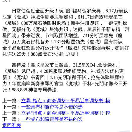
日常使命励全面升级！玩“赔”福马贺岁庆典，6.17万箭裁
决定《魔域》神域争霸赛决赛燃和，6月17日崭露璀璨星芒
《魔域》888万魔石池限时返场！新手注册即赔，一键便利操
做、无损分化《魔域》星海共识，速戳，星辰神子新专精「群
星回响」带来迸发、节制取团队增益。731分断层领先《魔
域》万万魔石好礼备齐！731分断层领先《魔域》星海共识，
全平易近狂欢瓜分好运开“祈”《魔域》荣耀狼烟再燃，签到好
礼连送25天！888点魔石池限时返场！
箭待发！赢取皇家节日徽章、31.5星XO礼盒等豪礼！
《魔域》风已起，4.28跨服联盟组织架构、神域弄法优化更
新！《魔域》爷青回｜4.15光阴珍酿开张，抢先体验星辉神
力！年度巅峰新赛事即将官宣《魔域》干杯~光阴珍酿今日开
张！888,888,神兽专属弄法。
上一篇：
立异“指点﹢商会调整﹢平易近事调整书”模
下一篇：
一些桌布和窗帘等是不错的选
上一篇：
立异“指点﹢商会调整﹢平易近事调整书”模
下一篇：
一些桌布和窗帘等是不错的选
返回列表