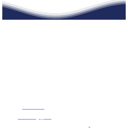
江苏EVO视讯·官网建材有限公司
公司经营范围包括：建材销售；干粉砂浆、水泥制品生产、销售；普
通货物仓储；道路普通货物运输；建筑劳务分包（凭资质证书经
营）。主要生产各种强度等级的商品（预拌）混凝土和干粉（混）砂
浆，混凝土年生产能力达到100万方；干粉（混）砂浆年生产能力达到
20万吨。
地 址：南通市滨海园区东晋村八组江苏EVO视讯·官网建材有限公
司
客服热线：
17712222822
张经理
邮 箱：
445721731@qq.com
Copyright© 江苏EVO视讯·官网建材有限公司
>
网站建设：
EVO