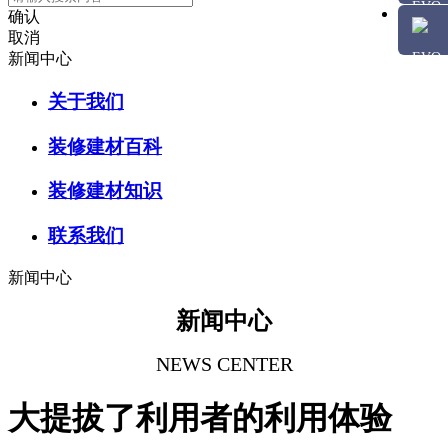
确认
取消
新闻中心
关于我们
装修建材百科
装修建材知识
联系我们
新闻中心
新闻中心
NEWS CENTER
大提拔了利用者的利用体验