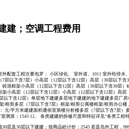
下建建；空调工程费用
室外配套工程次要包罗： 小区绿化、 室外道、1011 室外给排水、 雨
（7层以下含7层）小高层（12层以下含12层）高层（30层以下含
层）砖混框架小高层（12层以下含12层）高层（30层以下含30层
架小高层（12层以下含12层）小高层（12层以下含12层）高层
层以下含12层）单层地下建建多层地下建建的地下建建多层厂房
馆框架/框剪多层（7层以下含7层）框架/框剪公寓楼框架/框剪办公
元： 元/平方米建建面积通俗室第楼分析楼多层（7层以下含7层
室测算；1543 12、 各类建建的拆修尺度和特征详见“各类工程特
指30层及30层以下建建；按商品砼计价；2545 若是岛外工程，99