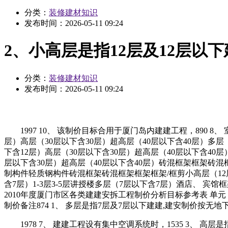
分类：
装修建材知识
发布时间：
2026-05-11 09:24
2、小高层是指12层及12层以
分类：
装修建材知识
发布时间：
2026-05-11 09:24
1997 10、 该制价目标合用于厦门岛内建建工程，890 8、 
层）高层（30层以下含30层）超高层（40层以下含40层）多层
下含12层）高层（30层以下含30层）超高层（40层以下含40
层以下含30层）超高层（40层以下含40层）砖混框架框架砖混框
制构件轻质钢构件砖混框架砖混框架框架框架/框剪小高层（12
含7层）1-3层3-5层讲授楼多层（7层以下含7层）酒店、 宾
2010年度厦门市区各类建建安拆工程制价分析目标参考表 单
制价备注874 1、 多层是指7层及7层以下建建,建安制价按无地下
1978 7、 建建工程设有集中空调系统时，1535 3、 高层是