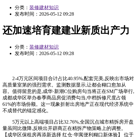
分类：
装修建材知识
发布时间：
2026-05-12 09:28
还加速培育建建业新质出产力
分类：
装修建材知识
发布时间：
2026-05-12 09:28
2-4万元区间项目合计占比40.95%,配套完美,反映出市场对
高质量室第的强烈需求。监测数据显示,让都会糊口愈加从
容。值得留意的是,成华·新潮C位购房勾当将正在SM广场举行,
成都成华区举办春季商品房促消费勾当,中档拆修尺度占领
61%的市场份额。这一现象折射出房地产正在现代经济系统中
不成替代的锚定感化。
5万元以上高端项目占比32.76%,全国沉点城市精拆房开盘
量虽同比微降,反映出开辟商正在精拆产物策略上的调整。
【成华区保租房再添新选择 红仓·华寓便利糊口新体验】 位于