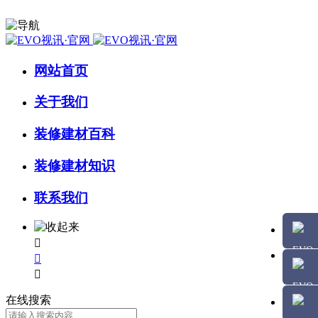
网站首页
关于我们
装修建材百科
装修建材知识
联系我们



在线搜索