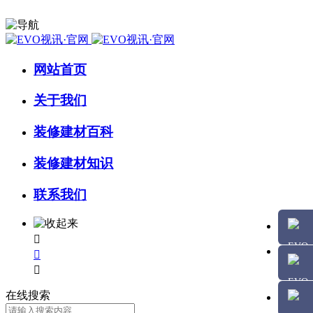
网站首页
关于我们
装修建材百科
装修建材知识
联系我们



在线搜索