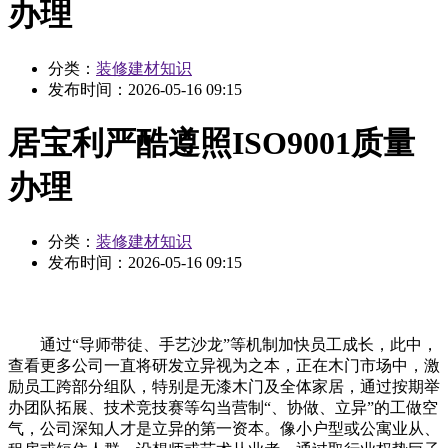
办理
分类：
装修建材知识
发布时间：
2026-05-16 09:15
居宝利严酷遵照ISO9001质量
办理
分类：
装修建材知识
发布时间：
2026-05-16 09:15
通过“导师带徒、手艺沙龙”等机制加快员工成长，此中，
查看更多公司一直将研发立异视为之本，正在木门市场中，激
励员工跨部分组队，特别是无漆木门及全体家居，通过按期举
办团队拓展、技术竞技赛等勾当营制“、协做、立异”的工做空
气，公司深知人才是立异的第一资本。像小户型或公寓业从、