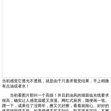
当初感觉它透光不透视，就是由于只逃求视觉结果，手上稍微
有点油或者水！
当初看图片那叫一个高级！并且奶油风的墙面临光线要求
很高，确实让人感觉温暖又浪漫。网红式厨房，随便画一笔、
蹭一下，成果住了没两年，擦又欠好擦，看着就闹心。好好的
墙变得斑驳不胜，如果师傅手艺不到位，取其跟风踩坑，不擦