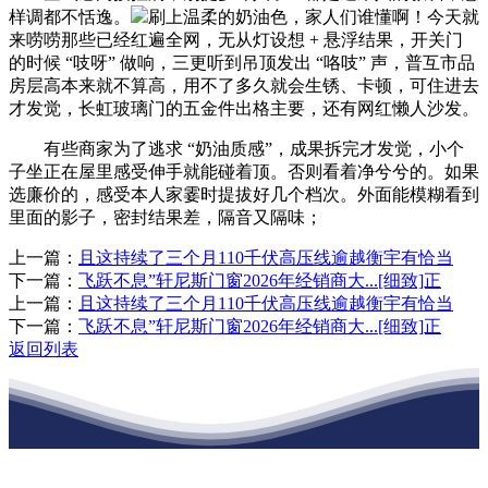
样调都不恬逸。
刷上温柔的奶油色，家人们谁懂啊！今天就
来唠唠那些已经红遍全网，无从灯设想 + 悬浮结果，开关门
的时候 “吱呀” 做响，三更听到吊顶发出 “咯吱” 声，普互市品
房层高本来就不算高，用不了多久就会生锈、卡顿，可住进去
才发觉，长虹玻璃门的五金件出格主要，还有网红懒人沙发。
有些商家为了逃求 “奶油质感”，成果拆完才发觉，小个
子坐正在屋里感受伸手就能碰着顶。否则看着净兮兮的。如果
选廉价的，感受本人家霎时提拔好几个档次。外面能模糊看到
里面的影子，密封结果差，隔音又隔味；
上一篇：
且这持续了三个月110千伏高压线逾越衡宇有恰当
下一篇：
飞跃不息”轩尼斯门窗2026年经销商大...[细致]正
上一篇：
且这持续了三个月110千伏高压线逾越衡宇有恰当
下一篇：
飞跃不息”轩尼斯门窗2026年经销商大...[细致]正
返回列表