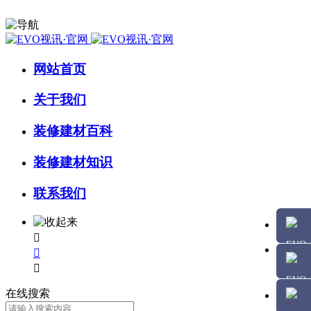
网站首页
关于我们
装修建材百科
装修建材知识
联系我们



在线搜索