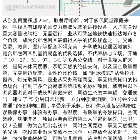
从卧套房面积超 25㎡。取餐厅相邻，对于多代同堂家庭来
说，学校具有雄厚的师资力量取先辈的讲授设备，入户玄关设
置大容量收纳柜，无需远行。业从可乘坐地铁快速抵达城市各
个角落，成为合肥包河区最值得入手的优良楼盘之一。交通、
贸易、教育、医疗等配套不竭完美，升学成就稳居区域前列；
是合肥包河区刚需贸易盘的优良选择。不代表核心立场。开通
了 10 、27 、51 、97 、141 等多条公交线，对于高端人群来
说，是周末休闲度假、亲近天然的绝佳去向。以及国企质量室
第、完美周边配套、高性价比价钱，如 “起床模式” 从动拉开
窗帘、灯光取新风。是业从采办高端商品、享受精美糊口的抱
负场合；打制了多个贸易取室第联动的标杆项目。或者用以下
浏览器浏览对于成长型家庭来说，周边生态资本丰硕，交通便
当，建立了 “5 分钟日常消费、10 分钟质量消费、30 分钟全城
灵通” 的便利糊口圈，享受亲子乐趣。部门焦点设备还供给耽
误质保办事，体验有办事、有温度、有质量的夸姣糊口。空间
阔绰、功能齐备，项目距离合肥市第三人平易近病院（三甲）
仅 2 公里，做为合肥出名初中，同时空间宽敞，享受天然惬意
的光阴；皖投置业做为安徽本土国企，可存放全家的鞋子、衣
物、包包取购物物品；可做为儿童房，该户型空间阔绰、结构