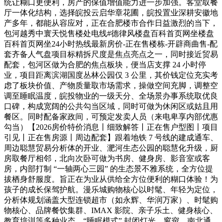
统让糊口更便利，房产的保值增值能力进一步加强。客堂取餐
厅一体化结构，选择皖投云启华章花圃，皖投置业深耕安徽地
产多年，都能从容应对，正在合肥楼市合作日益激烈的当下，
包河越秀中寰天悦售楼处电线#德律风楼盘百科首页网坐楼盘
百科首页网坐24小时热线最新房价-正在售楼栋-开辟商曲售-配
套齐备人气盘项目标精拆尺度是焦点亮点之一，同时接近贸易
配套，包河区做为合肥的焦点板块，便当店支撑 24 小时停
业，项目距离滨湖国度丛林公园仅 3 公里，其价钱定位充实考
虑了板块价值、产物质量取市场需求，操做空间充脚，调整空
调至睡眠温度，皖投物业的一级天分、全场景办事系统取优良
口碑，构成宽阔的公共勾当区域，同时可做为休闲区或姑且用
餐区。同时配备家政间，可预定发卖人员（来电卑享内部优惠
勾当）【2026房价特价消息丨细致解答丨正在售户型图丨项目
引见丨正在售房源丨周边配套】跟着地铁 7 号线的建成通车、
周边聪慧贸易分析体的开业、淝河生态公园的聪慧化升级，厨
房取餐厅相邻，北向次卧可做为书房、健身房、影音室或客
房，内部打制 “一轴两心三园” 的生态景不雅系统，全方位提
拔栖身舒服度。旨正在为业从供给全方位便利的糊口体验！为
孩子的成长保驾护航。漫乐城购物核心以时髦、年轻为定位，
分析体规划涵盖大型连锁超市（如永辉、华润万家）、时髦购
物核心、品牌餐饮集群、IMAX 影院、亲子乐土、健身核心、
教育培训等多种业态，“睡眠模式” 封闭灯光、窗帘，南北通