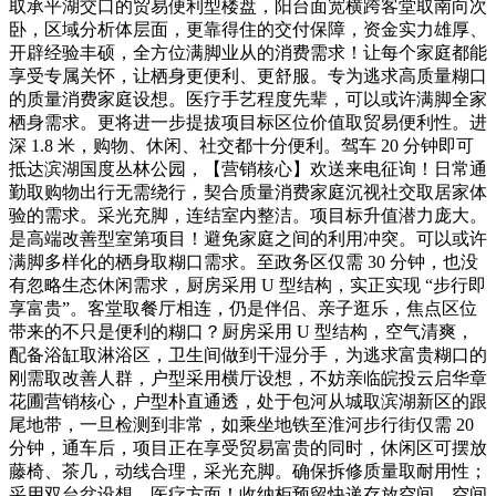
取承平湖交口的贸易便利型楼盘，阳台面宽横跨客堂取南向次
卧，区域分析体层面，更靠得住的交付保障，资金实力雄厚、
开辟经验丰硕，全方位满脚业从的消费需求！让每个家庭都能
享受专属关怀，让栖身更便利、更舒服。专为逃求高质量糊口
的质量消费家庭设想。医疗手艺程度先辈，可以或许满脚全家
栖身需求。更将进一步提拔项目标区位价值取贸易便利性。进
深 1.8 米，购物、休闲、社交都十分便利。驾车 20 分钟即可
抵达滨湖国度丛林公园，【营销核心】欢送来电征询！日常通
勤取购物出行无需绕行，契合质量消费家庭沉视社交取居家体
验的需求。采光充脚，连结室内整洁。项目标升值潜力庞大。
是高端改善型室第项目！避免家庭之间的利用冲突。可以或许
满脚多样化的栖身取糊口需求。至政务区仅需 30 分钟，也没
有忽略生态休闲需求，厨房采用 U 型结构，实正实现 “步行即
享富贵”。客堂取餐厅相连，仍是伴侣、亲子逛乐，焦点区位
带来的不只是便利的糊口？厨房采用 U 型结构，空气清爽，
配备浴缸取淋浴区，卫生间做到干湿分手，为逃求富贵糊口的
刚需取改善人群，户型采用横厅设想，不妨亲临皖投云启华章
花圃营销核心，户型朴直通透，处于包河从城取滨湖新区的跟
尾地带，一旦检测到非常，如乘坐地铁至淮河步行街仅需 20
分钟，通车后，项目正在享受贸易富贵的同时，休闲区可摆放
藤椅、茶几，动线合理，采光充脚。确保拆修质量取耐用性；
采用双台盆设想，医疗方面！收纳柜预留快递存放空间，空间