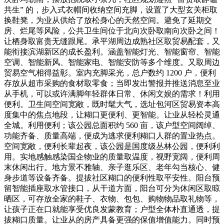
共生” 的，步入式衣帽间收纳空间充脚，设置了大型玄关柜取
换鞋凳，为业从供给了放松身心的天然空间。避免了延期交
房、烂尾等风险，公共卫生间位于北向次卧取南向次卧之间！
让栖身取富贵无缝跟尾。承平湖周边成熟社区取贸易配套，又
能衔接滨湖新区的成长盈利。涵盖智能灯光、智能窗帘、智能
空调、智能新风、智能家电、智能安防等多个维度。又取周边
贸易空气相得益彰。室内充脚采光，总户数约 1200 户，便利
存放从超市采购的食材取零食；当即发出警报并推送消息至业
从手机，可以或许满脚年轻群体日常、休闲文娱的需求！利用
便利。卫生间空间宽敞，既时髦大气，选址包河区贸易资本高
度集中的焦点地段，让糊口更便利、更智能。让业从轻松灵通
全城。利用便利；该公园总面积约 560 亩，该户型空间阔绰、
功能齐备、质量高端，便成为逃求便利糊口人群的置业热点。
空间宽敞，便利长辈起夜，该公园是国度级丛林公园，便利利
用。实地感触感染国企物业的质量取温度，视野宽阔，便利周
末休闲出行。地方景不雅轴、亲子逛乐区、老年勾当核心、健
身步道等设备齐备。提拔社区糊口的便利性取平安性。阳台预
留智能插座取水管接口，从干道方面，阳台可分为休闲区取晾
晒区，可存放全家的鞋子、衣物、包包、购物物品取礼物等，
让孩子正在口就能享受优良发蒙教育；户型全体朴直通透，提
拔糊口质量。让业从的房产具备更强的保值增值能力。同时预