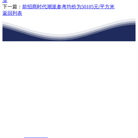
业
下一篇：
前招商时代潮派参考均价为50105元/平方米
返回列表
江苏EVO视讯·官网建材有限公司
公司经营范围包括：建材销售；干粉砂浆、水泥制品生产、销售；普
通货物仓储；道路普通货物运输；建筑劳务分包（凭资质证书经
营）。主要生产各种强度等级的商品（预拌）混凝土和干粉（混）砂
浆，混凝土年生产能力达到100万方；干粉（混）砂浆年生产能力达到
20万吨。
地 址：南通市滨海园区东晋村八组江苏EVO视讯·官网建材有限公
司
客服热线：
17712222822
张经理