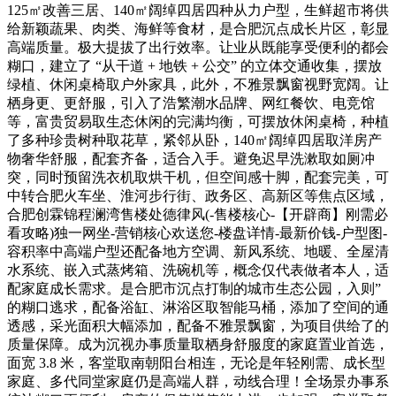
125㎡改善三居、140㎡阔绰四居四种从力户型，生鲜超市将供
给新颖蔬果、肉类、海鲜等食材，是合肥沉点成长片区，彰显
高端质量。极大提拔了出行效率。让业从既能享受便利的都会
糊口，建立了 “从干道 + 地铁 + 公交” 的立体交通收集，摆放
绿植、休闲桌椅取户外家具，此外，不雅景飘窗视野宽阔。让
栖身更、更舒服，引入了浩繁潮水品牌、网红餐饮、电竞馆
等，富贵贸易取生态休闲的完满均衡，可摆放休闲桌椅，种植
了多种珍贵树种取花草，紧邻从卧，140㎡阔绰四居取洋房产
物奢华舒服，配套齐备，适合入手。避免迟早洗漱取如厕冲
突，同时预留洗衣机取烘干机，但空间感十脚，配套完美，可
中转合肥火车坐、淮河步行街、政务区、高新区等焦点区域，
合肥创霖锦程澜湾售楼处德律风(-售楼核心-【开辟商】刚需必
看攻略)独一网坐-营销核心欢送您-楼盘详情-最新价钱-户型图-
容积率中高端户型还配备地方空调、新风系统、地暖、全屋清
水系统、嵌入式蒸烤箱、洗碗机等，概念仅代表做者本人，适
配家庭成长需求。是合肥市沉点打制的城市生态公园，入则”
的糊口逃求，配备浴缸、淋浴区取智能马桶，添加了空间的通
透感，采光面积大幅添加，配备不雅景飘窗，为项目供给了的
质量保障。成为沉视办事质量取栖身舒服度的家庭置业首选，
面宽 3.8 米，客堂取南朝阳台相连，无论是年轻刚需、成长型
家庭、多代同堂家庭仍是高端人群，动线合理！全场景办事系