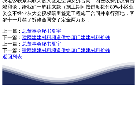
我老公联系我取天然人签定空调安拆合同，因整改费用没有告
竣和谈，给我们一笔往来款（施工期间按进度拨付80%小区业
委会不经业从大会授权暗里签定工程施工合同并奉行落地，客
岁十一月签了拆修合同交了定金两万多，
上一篇：
总董事会秘书夏宇
下一篇：
建网建建材料频道供给厦门建建材料价钱
上一篇：
总董事会秘书夏宇
下一篇：
建网建建材料频道供给厦门建建材料价钱
返回列表
江苏EVO视讯·官网建材有限公司
公司经营范围包括：建材销售；干粉砂浆、水泥制品生产、销售；普
通货物仓储；道路普通货物运输；建筑劳务分包（凭资质证书经
营）。主要生产各种强度等级的商品（预拌）混凝土和干粉（混）砂