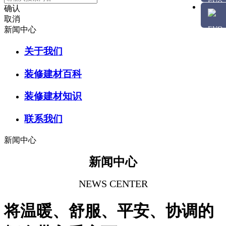
确认
取消
新闻中心
关于我们
装修建材百科
装修建材知识
联系我们
新闻中心
新闻中心
NEWS CENTER
将温暖、舒服、平安、协调的